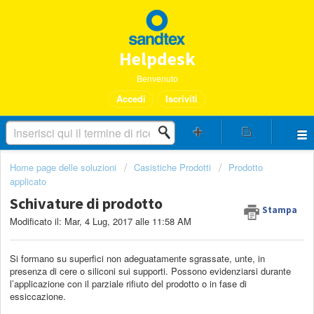
Helpdesk
Benvenuto
Accedi
Iscriviti
Home page delle soluzioni
Casistiche Prodotti
Prodotto
applicato
Schivature di prodotto
Stampa
Modificato il: Mar, 4 Lug, 2017 alle 11:58 AM
Si formano su superfici non adeguatamente sgrassate, unte, in
presenza di cere o siliconi sui supporti. Possono evidenziarsi durante
l’applicazione con il parziale rifiuto del prodotto o in fase di
essiccazione.