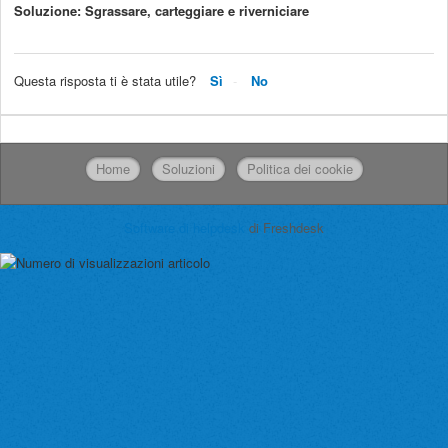
Soluzione: Sgrassare, carteggiare e riverniciare
Questa risposta ti è stata utile?
Sì
No
Home
Soluzioni
Politica dei cookie
Software di helpdesk
di Freshdesk