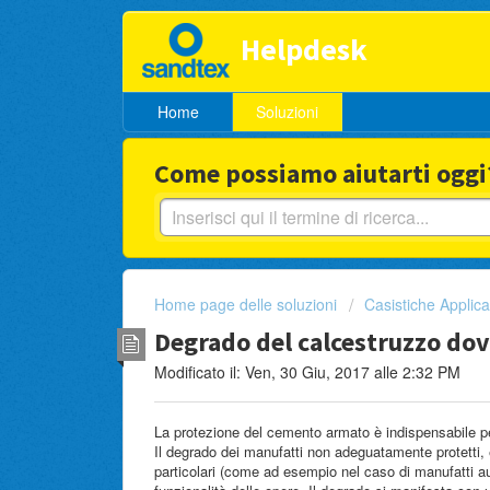
Helpdesk
Home
Soluzioni
Come possiamo aiutarti oggi
Home page delle soluzioni
Casistiche Applica
Degrado del calcestruzzo dovut
Modificato il: Ven, 30 Giu, 2017 alle 2:32 PM
La protezione del cemento armato è indispensabile per 
Il degrado dei manufatti non adeguatamente protetti,
particolari (come ad esempio nel caso di manufatti au