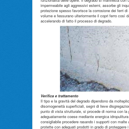
funzionalità delle opere. Il degrado si manifesta con
impermeabile agli aggressivi esterni, assorbe gli inqu
protezione spesso favorisce la corrosione dei ferri di
volume e fessurano ulteriormente il copri ferro così d
accelerando di fatto il processo di degrado.
Verifica e trattamento
Il tipo e la gravità del degrado dipendono da molteplici
disomogeneità superficiali, segni di lieve disgregazio
punto di vista strutturale, si procede di norma con la p
adeguatamente coese mediante energica idropulitura o 
consigliabile procedere rasando i supporti con malte
protette con adeguati prodotti in grado di proteggere 