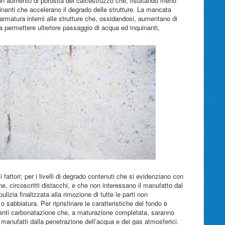
 un aumento di porosità del calcestruzzo che, risultando meno
inanti che accelerano il degrado delle strutture. La mancata
 armatura interni alle strutture che, ossidandosi, aumentano di
a permettere ulteriore passaggio di acqua ed inquinanti,
 fattori; per i livelli di degrado contenuti che si evidenziano con
ne, circoscritti distacchi, e che non interessano il manufatto dal
ulizia finalizzata alla rimozione di tutte le parti non
sabbiatura. Per ripristinare le caratteristiche del fondo è
 anti carbonatazione che, a maturazione completata, saranno
i manufatti dalla penetrazione dell’acqua e dei gas atmosferici.