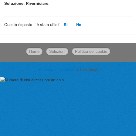
Soluzione: Riverniciare
.
Questa risposta ti è stata utile?
Sì
No
Home
Soluzioni
Politica dei cookie
Software di helpdesk
di Freshdesk